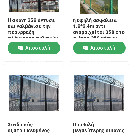
Σχετικά με εμάς
Η σκόνη 358 έντυσε
η υψηλή ασφάλεια
και γαλβάνισε την
1.8*2.4m αντι
περίφραξη
αναρριχείται 358 στο
Γύρος εργοστασίων
πλέγματος φυλακών
σίδηρο 358 κήπων
υψηλής ασφαλείας
πλέγματος ντυμένη
Αποστολή
Αποστολή
αντι αναρριχείται
σκόνη σαφής άποψη
Ποιοτικός έλεγχος
στην επιτροπή
Fenc φρακτών
ερώτησης
ερώτησης
φρακτών
ασφαλείας φρακτών
αντικλεπτική
επαφή
Ζητήστε ένα απόσπασμα
ενωμένη στενά περίφραξη πλέγματος
Χονδρικός
Προβολή
τρισδιάστατος φράκτης πλέγματος καλωδίων
εξατομικευμένος
μεγαλύτερης εικόνας