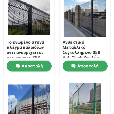
Το ενωμένο στενά
Ανθεκτικό
πλέγμα καλωδίων
Μεταλλικό
αντι αναρριχείται
Συγκολλημένο 358
στο φράκτη 358
Anti Climb Υψηλής
υψηλής ασφαλείας
Ασφάλειας Anti Theft
Αποστολή
Αποστολή
για τη φυλακή
Wire Mesh Fence
ερώτησης
ερώτησης
Αρχική Σελίδα
Προϊόντα
Βίντεο