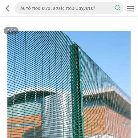
2
/
4