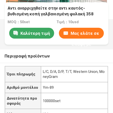
Αντι αναρριχηθείτε στην αντι καυτός-
βυθισμένη κοπή γαλβανισμένη φυλακή 358
επιστρώματος σκονών φράκτης υψηλής
MOQ：50set
Τιμή：10usd
ασφαλείας
Καλύτερη τιμή
Μας ελάτε σε
επαφή με
Περιγραφή προϊόντων
L/C, D/A, D/P, T/T, Western Union, Mo
Όροι πληρωμής
neyGram
Αριθμό μοντέλου
Ym-89
Δυνατότητα προ
100000set
σφοράς